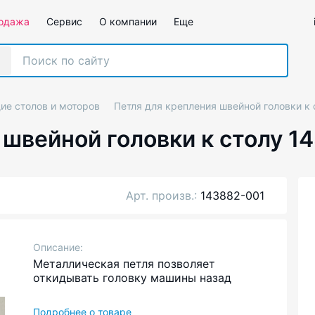
одажа
Сервис
О компании
Еще
е столов и моторов
Петля для крепления швейной головки к
 швейной головки к столу 1
Арт. произв.:
143882-001
Описание:
Металлическая петля позволяет
откидывать головку машины назад
Подробнее о товаре