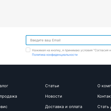
Нажимая на кнопку, я принимаю условия "Cогласия 
Политика конфиденциальности
алог
Cтатьи
О ком
спродажа
Новости
Конта
рвис
Доставка и оплата
Стать