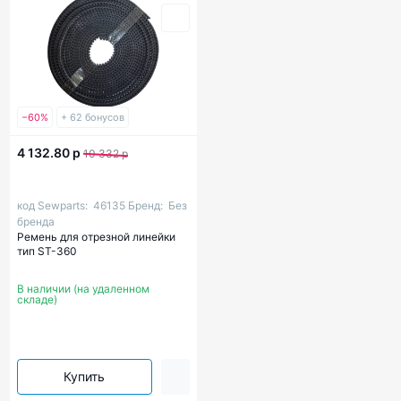
−60%
+ 62 бонусов
4 132.80 р
10 332 р
код Sewparts:
46135
Бренд:
Без
бренда
Ремень для отрезной линейки
тип ST-360
В наличии (на удаленном
складе)
Купить