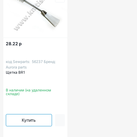
28.22 р
код Sewparts:
56237
Бренд:
Aurora parts
Щетка BR1
В наличии (на удаленном
складе)
Купить