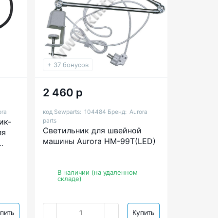
+ 37 бонусов
2 460 р
ora
код Sewparts:
104484
Бренд:
Aurora
ик-
parts
Светильник для швейной
ля
машины Aurora HM-99T(LED)
В наличии (на удаленном
складе)
пить
Купить