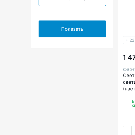
Показать
+ 22
1 4
код Se
Свет
свет
(нас
для 
руко
В
с
чтен