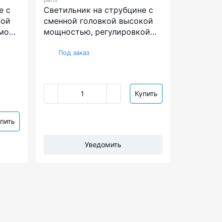
е с
Светильник на струбцине с
кой
сменной головкой высокой
мой
мощностью, регулировкой
яркости и режимом
ультрафиолета Aurora A-
Под заказ
72UV
Купить
пить
Уведомить