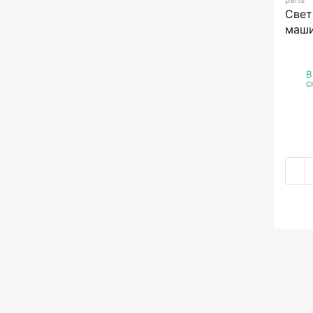
Свет
маши
В
с