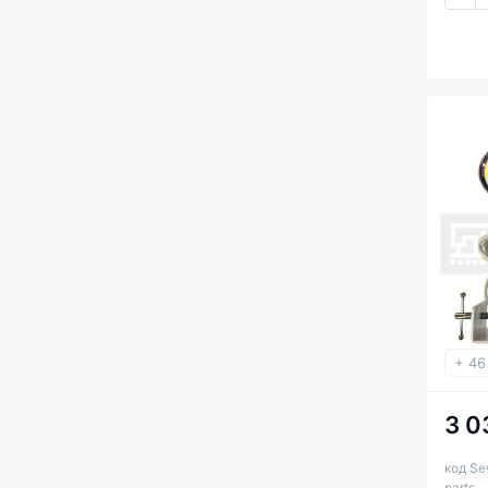
+ 46
3 0
код Se
parts