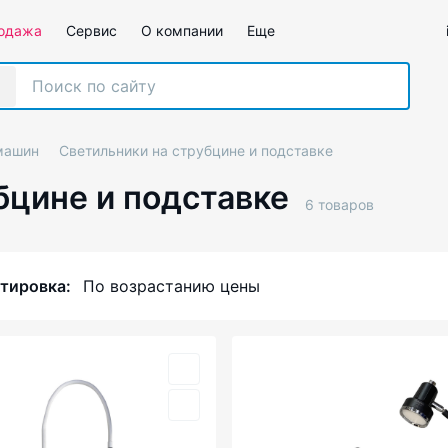
одажа
Сервис
О компании
Еще
машин
Светильники на струбцине и подставке
бцине и подставке
6 товаров
тировка:
По возрастанию цены