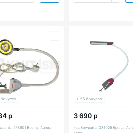
 бонусов
+ 55 бонусов
34 р
3 690 р
wparts:
273901
Бренд:
Aurora
код Sewparts:
331025
Бренд:
Aur
parts