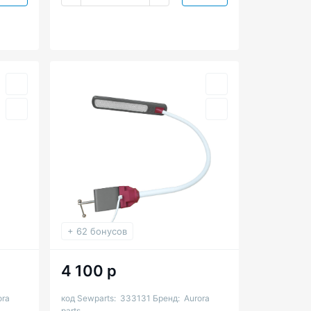
+ 62 бонусов
4 100 р
ora
код Sewparts:
333131
Бренд:
Aurora
parts