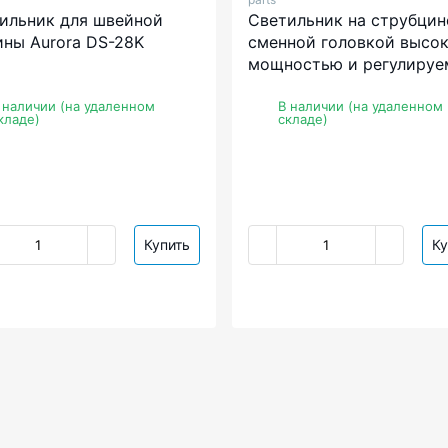
ильник для швейной
Светильник на струбцин
ны Aurora DS-28K
сменной головкой высо
мощностью и регулируе
яркостью Aurora A-72L
 наличии (на удаленном
В наличии (на удаленном
кладе)
складе)
Купить
Ку