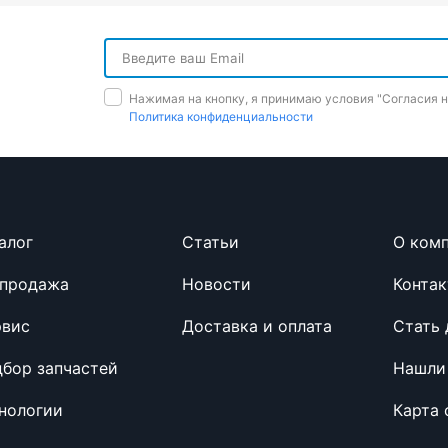
Нажимая на кнопку, я принимаю условия "Cогласия 
Политика конфиденциальности
алог
Cтатьи
О ком
спродажа
Новости
Конта
рвис
Доставка и оплата
Стать
бор запчастей
Нашли
нологии
Карта 