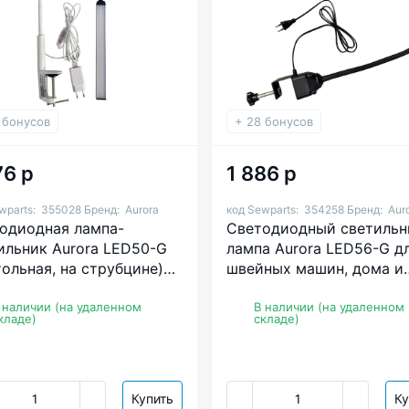
 бонусов
+ 28 бонусов
76 р
1 886 р
wparts:
355028
Бренд:
Aurora
код Sewparts:
354258
Бренд:
Aur
одиодная лампа-
Светодиодный светильн
ильник Aurora LED50-G
лампа Aurora LED56-G д
тольная, на струбцине)
швейных машин, дома и
швейных машин,
офиса (на струбцине)
делия, школьника,
 наличии (на удаленном
В наличии (на удаленном
кладе)
складе)
ия, монитора
Купить
Ку