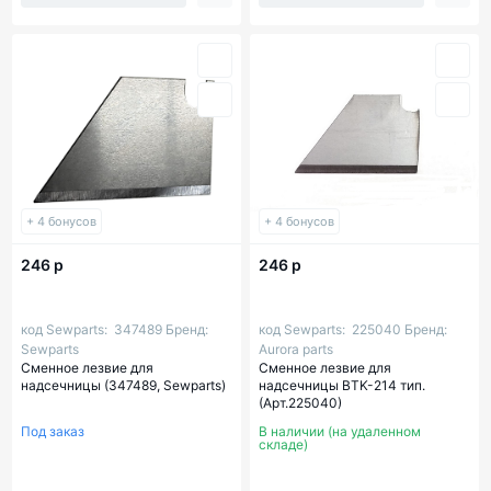
+ 4 бонусов
+ 4 бонусов
246 р
246 р
код Sewparts:
347489
Бренд:
код Sewparts:
225040
Бренд:
Sewparts
Aurora parts
Сменное лезвие для
Сменное лезвие для
надсечницы (347489, Sewparts)
надсечницы BTK-214 тип.
(Арт.225040)
Под заказ
В наличии (на удаленном
складе)