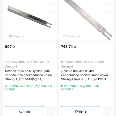
+ 10 бонусов
+ 11 бонусов
697 р
743.74 р
код Sewparts:
266506
Бренд:
код Sewparts:
290441
Бренд:
StrongH
StrongH
Лезвие прямое 5" (узкое) для
Лезвие прямое 8" для
сабельного раскройного ножа
сабельного раскройного ножа
StrongH (арт. 5KM(N)[3A])
StrongH (Арт.8E[3A]) (уп.12шт)
(уп.12шт)
В наличии мало (на удаленном
В наличии (на удаленном
складе)
складе)
Купить
Купить