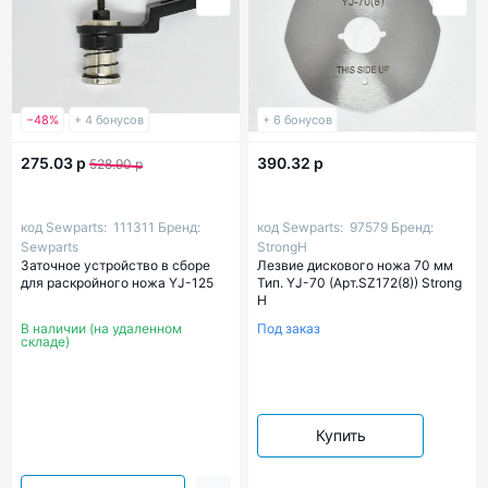
−48%
+ 4 бонусов
+ 6 бонусов
275.03 р
390.32 р
528.90 р
код Sewparts:
111311
Бренд:
код Sewparts:
97579
Бренд:
Sewparts
StrongH
Заточное устройство в сборе
Лезвие дискового ножа 70 мм
для раскройного ножа YJ-125
Тип. YJ-70 (Арт.SZ172(8)) Strong
H
В наличии (на удаленном
Под заказ
складе)
Купить