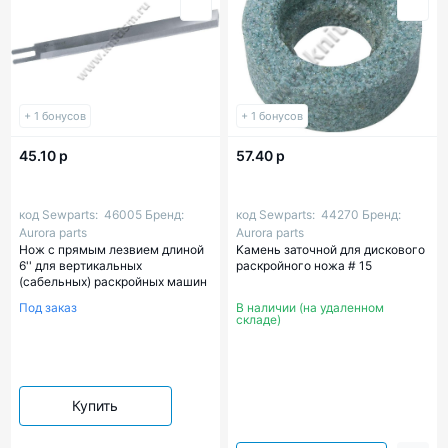
+ 1 бонусов
+ 1 бонусов
45.10 р
57.40 р
код Sewparts:
46005
Бренд:
код Sewparts:
44270
Бренд:
Aurora parts
Aurora parts
Нож с прямым лезвием длиной
Kамень заточной для дискового
6'' для вертикальных
раскройного ножа # 15
(сабельных) раскройных машин
Под заказ
В наличии (на удаленном
складе)
Купить