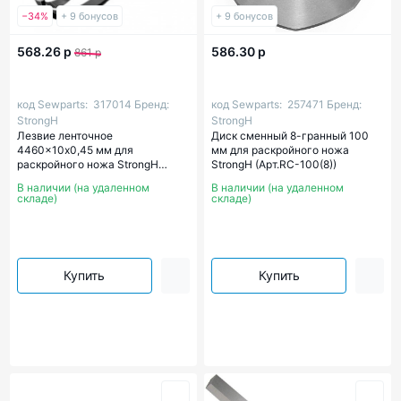
−34%
+ 9 бонусов
+ 9 бонусов
568.26 р
586.30 р
861 р
код Sewparts:
317014
Бренд:
код Sewparts:
257471
Бренд:
StrongH
StrongH
Лезвие ленточное
Диск сменный 8-гранный 100
4460x10х0,45 мм для
мм для раскройного ножа
раскройного ножа StrongH
StrongH (Арт.RC-100(8))
(Арт.00317014)
В наличии (на удаленном
В наличии (на удаленном
складе)
складе)
Купить
Купить