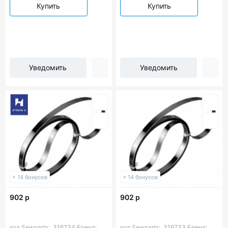
Купить
Купить
Уведомить
Уведомить
+ 14 бонусов
+ 14 бонусов
902 р
902 р
код Sewparts:
316734
Бренд:
код Sewparts:
316733
Бренд: