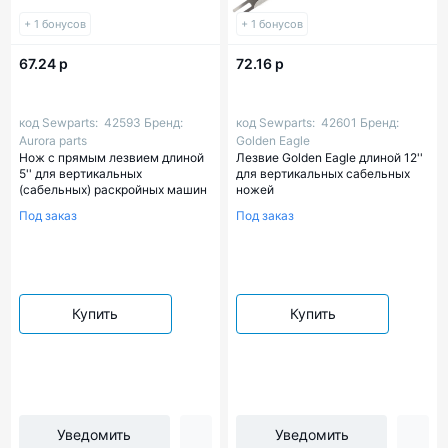
+ 1 бонусов
+ 1 бонусов
67.24 р
72.16 р
код Sewparts:
42593
Бренд:
код Sewparts:
42601
Бренд:
Aurora parts
Golden Eagle
Нож с прямым лезвием длиной
Лезвие Golden Eagle длиной 12''
5'' для вертикальных
для вертикальных сабельных
(сабельных) раскройных машин
ножей
Под заказ
Под заказ
Купить
Купить
Уведомить
Уведомить