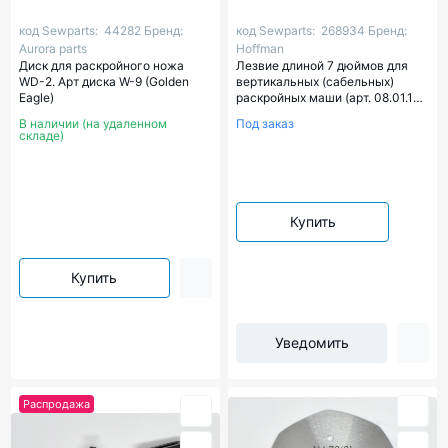
код Sewparts:
44282
Бренд:
код Sewparts:
268934
Бренд:
Aurora parts
Hoffman
Диск для раскройного ножа
Лезвие длиной 7 дюймов для
WD-2. Арт диска W-9 (Golden
вертикальных (сабельных)
Eagle)
раскройных маши (арт. 08.01.14-
7")
В наличии (на удаленном
Под заказ
складе)
Купить
Купить
Уведомить
Распродажа