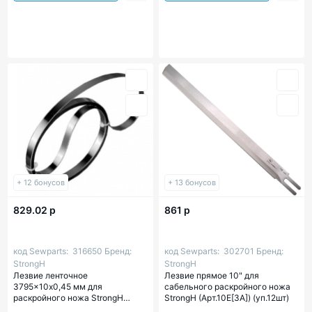
+ 12 бонусов
+ 13 бонусов
829.02 р
861 р
код Sewparts:
316650
Бренд:
код Sewparts:
302701
Бренд:
StrongH
StrongH
Лезвие ленточное
Лезвие прямое 10" для
3795x10х0,45 мм для
сабельного раскройного ножа
раскройного ножа StrongH
StrongH (Арт.10E[3A]) (уп.12шт)
(Арт.00316650)