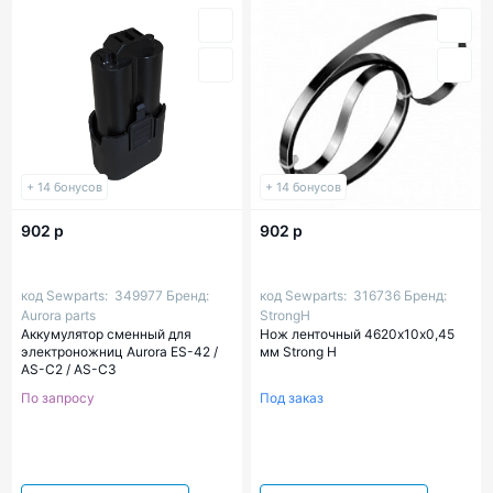
+ 14 бонусов
+ 14 бонусов
902 р
902 р
код Sewparts:
349977
Бренд:
код Sewparts:
316736
Бренд:
Aurora parts
StrongH
Аккумулятор сменный для
Нож ленточный 4620х10х0,45
электроножниц Aurora ES-42 /
мм Strong H
AS-C2 / AS-C3
По запросу
Под заказ