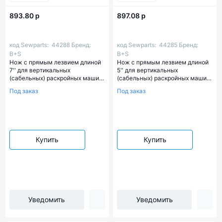
893.80 р
897.08 р
код Sewparts:
44288
Бренд:
код Sewparts:
44285
Бренд:
B+S
B+S
Нож с прямым лезвием длиной
Нож с прямым лезвием длиной
7'' для вертикальных
5'' для вертикальных
(сабельных) раскройных машин
(сабельных) раскройных машин
(Германия)
(Германия)
Под заказ
Под заказ
Купить
Купить
Уведомить
Уведомить