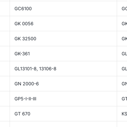
GC6100
G
GK 0056
GK
GK 32500
G
GK-361
GL
GL13101-8, 13106-8
G
GN 2000-6
G
GP5-I-II-III
G
GT 670
KS