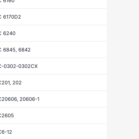
C 6160
C 6170D2
C 6240
 6845, 6842
C-0302-0302CX
201, 202
20606, 20606-1
C2605
C6-12