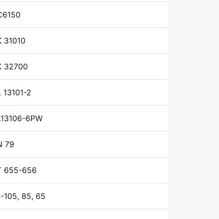
C6150
 31010
K 32700
 13101-2
L13106-6PW
N 79
T 655-656
-105, 85, 65