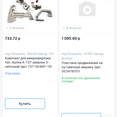
+ 11 бонусов
+ 16 бонусов
733.72 р
1 095.60 р
код Sewparts:
56448
Бренд:
KH
код Sewparts:
91462
Бренд:
Kомплект для микрооверлока
Brother
тип. Aurora A-737 оверлок 3-
Пластина продвижения на
ниточынй (арт. 737-504M1-15)
пуговичную машину (арт.
S03476101)
Под заказ
В наличии (на удаленном
складе)
Купить