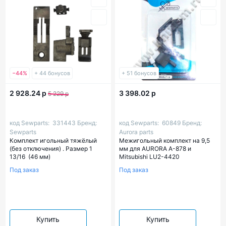
−44%
+ 44 бонусов
+ 51 бонусов
2 928.24 р
3 398.02 р
5 229 р
код Sewparts:
331443
Бренд:
код Sewparts:
60849
Бренд:
Sewparts
Aurora parts
Комплект игольный тяжёлый
Межигольный комплект на 9,5
(без отключения) . Размер 1
мм для AURORA A-878 и
13/16 (46 мм)
Mitsubishi LU2-4420
Под заказ
Под заказ
Купить
Купить