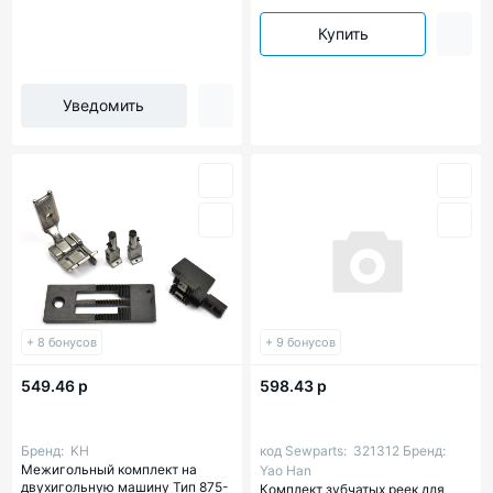
Купить
Уведомить
+ 8 бонусов
+ 9 бонусов
549.46 р
598.43 р
Бренд:
KH
код Sewparts:
321312
Бренд:
Межигольный комплект на
Yao Han
двухигольную машину Тип 875-
Комплект зубчатых реек для