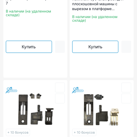
7
плоскошовной машины с
вырезом в платформе
В наличии (на удаленном
(межигольное расстояние 3*5,6
складе)
В наличии (на удаленном
мм) (арт. 321312)
складе)
Купить
Купить
+ 10 бонусов
+ 10 бонусов