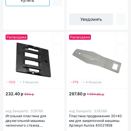
Купить
Уведомить
Распродажа
Распродажа
−72%
+ 3 бонусов
−77%
+ 4 бонусов
232.40 р
297.80 р
830 р
1 294.80 р
код Sewparts:
329766
код Sewparts:
328368
Игольная пластина для
Пластина продвижения 30*40
двухигольной машины
мм для закрепочной машины.
челночного стежка.
Артикул Aurora 40021858
Межигольное расстояние-46