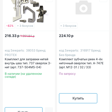
−82%
+ 3 бонусов
+ 3 бонусов
216.33 р
224.10 р
1 201.84 р
код Sewparts:
38053
Бренд:
код Sewparts:
316917
Бренд:
PROTEX
Без бренда
Комплект для заправки нитей
Комплект зубчатых реек 4-ёх
внутрь шва тип. 737 оверлок 3-
ниточный оверлок тип. A-747E
нит (арт. 737-504M5-04)
(арт. M12-31 / 32 / 33)
В наличии (на удаленном
По запросу
складе)
Купить