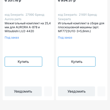
6 351.16 р
6 954.57 р
код Sewparts:
27990
Бренд:
код Sewparts:
21691
Бренд:
Aurora parts
Sewparts
Межигольный комплект на 25,4
Игольный комплект в сборе для
мм для AURORA A-878 и
плоскошовной машины (арт.
Mitsubishi LU2-4420
MF7723U10-3*5,6mm.)
Под заказ
Под заказ
Купить
Купить
Уведомить
Уведомить