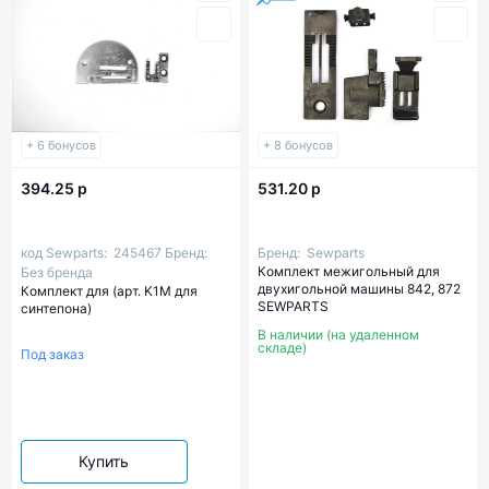
+ 6 бонусов
+ 8 бонусов
394.25 р
531.20 р
код Sewparts:
245467
Бренд:
Бренд:
Sewparts
Комплект межигольный для
Без бренда
двухигольной машины 842, 872
Комплект для (арт. K1M для
SEWPARTS
синтепона)
В наличии (на удаленном
складе)
Под заказ
Купить