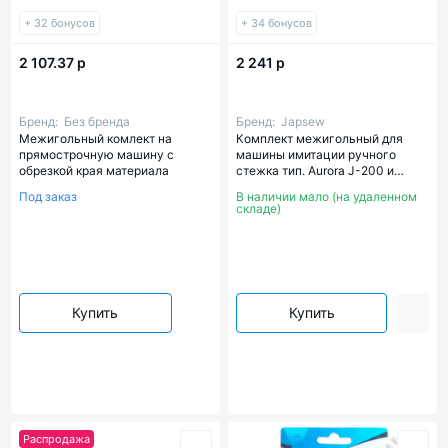
+ 32 бонусов
+ 34 бонусов
2 107.37 р
2 241 р
Бренд:
Без бренда
Бренд:
Japsew
Межигольный комлект на
Комплект межигольный для
прямострочную машину с
машины имитации ручного
обрезкой края материала
стежка тип. Aurora J-200 и
аналогов
Под заказ
В наличии мало (на удаленном
складе)
Купить
Купить
Распродажа