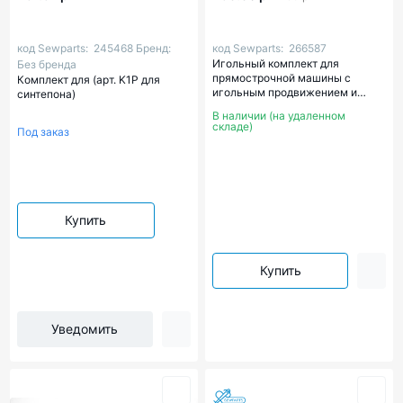
код Sewparts:
245468
Бренд:
код Sewparts:
266587
Игольный комплект для
Без бренда
прямострочной машины с
Комплект для (арт. K1P для
игольным продвижением и
синтепона)
обрезкой края материала.
В наличии (на удаленном
Размер-6,4 мм (1/4'')
складе)
Под заказ
Купить
Купить
Уведомить