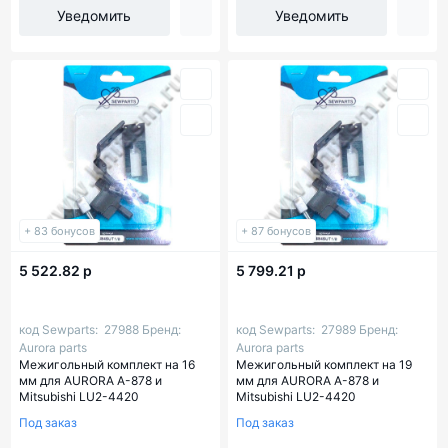
Уведомить
Уведомить
+ 83 бонусов
+ 87 бонусов
5 522.82 р
5 799.21 р
код Sewparts:
27988
Бренд:
код Sewparts:
27989
Бренд:
Aurora parts
Aurora parts
Межигольный комплект на 16
Межигольный комплект на 19
мм для AURORA A-878 и
мм для AURORA A-878 и
Mitsubishi LU2-4420
Mitsubishi LU2-4420
Под заказ
Под заказ