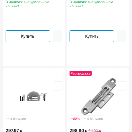
В наличии (на удаленном
В наличии (на удаленном
мм. Артикул Sewparts-329766
складе)
складе)
Купить
Купить
Распродажа
+ 4 бонусов
−88%
+ 4 бонусов
297.97 р
298.80 р
2 490 р