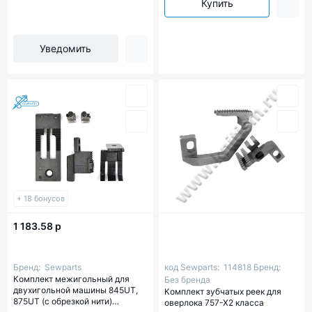
Купить
Уведомить
+ 18 бонусов
1 183.58 р
Бренд:
Sewparts
код Sewparts:
114818
Бренд:
Комплект межигольный для
Без бренда
двухигольной машины 845UT,
Комплект зубчатых реек для
875UT (с обрезкой нити)
оверлока 757-X2 класса