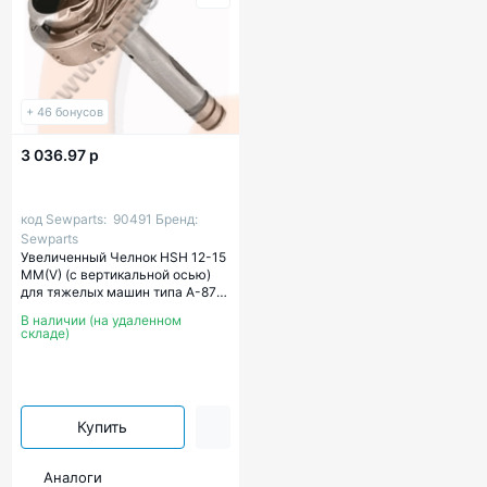
+ 46 бонусов
3 036.97 р
код Sewparts:
90491
Бренд:
Sewparts
Увеличенный Челнок HSH 12-15
MM(V) (с вертикальной осью)
для тяжелых машин типа А-878
или GW CS-4250
В наличии (на удаленном
складе)
Купить
Аналоги