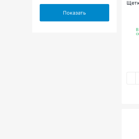
Щетк
Показать
В
с