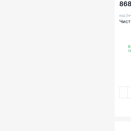
868
код Se
Чист
В
с