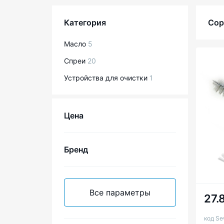
Категория
Сор
Масло
5
Спреи
20
Устройства для очистки
1
Цена
Бренд
17
6
Все параметры
27.
2
1
код Se