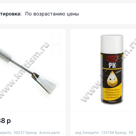
тировка:
По возрастанию цены
88 р
wparts:
56237
Бренд:
Aurora parts
код Sewparts:
134748
Бренд:
59