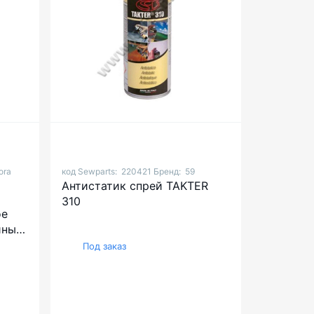
ora
код Sewparts:
220421
Бренд:
59
Антистатик спрей TAKTER
310
ое
йных
Под заказ