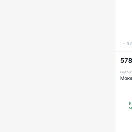
+ 9 
578
код Se
Моющ
В
с