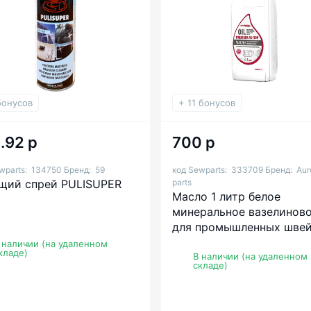
бонусов
+ 11 бонусов
.92 р
700 р
wparts:
134750
Бренд:
59
код Sewparts:
333709
Бренд:
Aur
ий спрей PULISUPER
parts
Масло 1 литр белое
минеральное вазелинов
для промышленных шве
машин Aurora AU-30V
 наличии (на удаленном
кладе)
В наличии (на удаленном
складе)