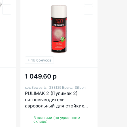
+ 16 бонусов
1 049.60 р
код Sewparts:
338129
Бренд:
Siliconi
PULIMAK 2 (Пулимак 2)
пятновыводитель
аэрозольный для стойких
пятен
В наличии (на удаленном
складе)