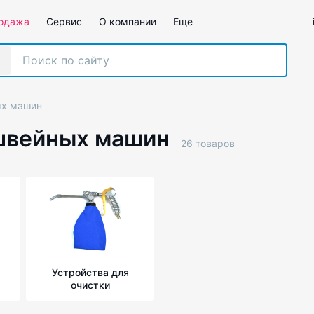
одажа
Сервис
О компании
Еще
ых машин
 швейных машин
26 товаров
Устройства для
очистки