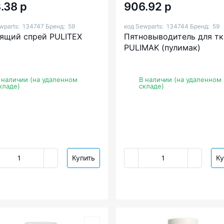
.38 р
906.92 р
wparts:
134747
Бренд:
59
код Sewparts:
134744
Бренд:
59
ящий спрей PULITEX
Пятновыводитель для тк
PULIMAK (пулимак)
 наличии (на удаленном
В наличии (на удаленном
кладе)
складе)
Купить
Ку