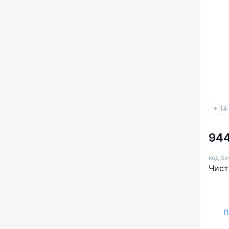
+ 14
944
код Se
Чист
П