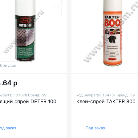
 бонусов
.64 р
wparts:
137078
Бренд:
59
код Sewparts:
134751
Бренд:
59
ящий спрей DETER 100
Клей-спрей TAKTER 800
од заказ
Под заказ