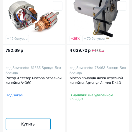
+ 12 бонусов
−35%
+ 70 бонусов
782.69 р
4 639.70 р
7 138 р
код Sewparts:
61565
Бренд:
Без
код Sewparts:
78463
Бренд:
Без
бренда
бренда
Ротор и статор мотора отрезной
Мотор привода ножа отрезной
линейки А-360
линейки. Артикул Aurora D-43
Под заказ
В наличии (на удаленном
складе)
Купить