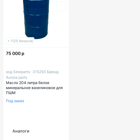
+ 1125 бонусов
75 000 р
код Sewparts:
315293
Бренд:
Aurora parts
Масло 204 литра белое
минеральное вазелиновое для
ПШМ
Под заказ
Аналоги