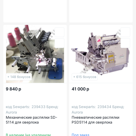
+ 148 бонусов
+ 615 бонусов
9 840 р
41 000 р
код Sewparts:
239433
Бренд:
код Sewparts:
239434
Бренд:
Aurora
Aurora
Механические распялки SD-
Пневматические распялки
5114 для оверлока
PSD5114 для оверлока
В наличии (на удаленном
Под заказ