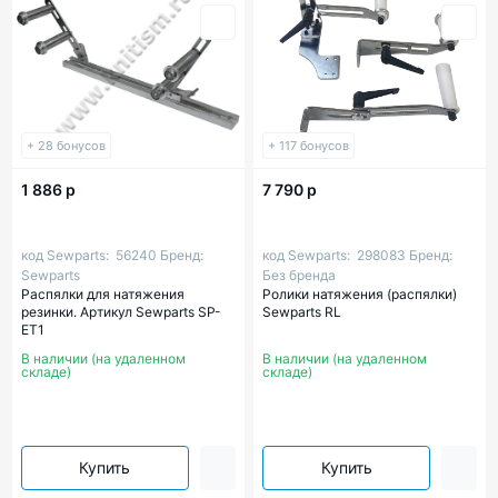
+ 28 бонусов
+ 117 бонусов
1 886 р
7 790 р
код Sewparts:
56240
Бренд:
код Sewparts:
298083
Бренд:
Sewparts
Без бренда
Распялки для натяжения
Ролики натяжения (распялки)
резинки. Артикул Sewparts SP-
Sewparts RL
ET1
В наличии (на удаленном
В наличии (на удаленном
складе)
складе)
Купить
Купить