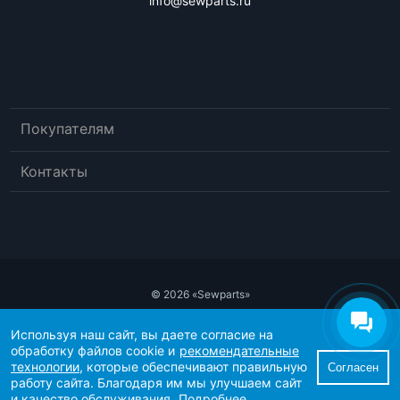
info@sewparts.ru
Покупателям
Контакты
© 2026 «Sewparts»
Публичный договор-оферта
Используя наш сайт, вы даете согласие на
Политика конфиденциальности
обработку файлов cookie и
рекомендательные
Рекомендательные технологии
технологии
, которые обеспечивают правильную
Согласен
Согласие пользователя сайта на обработку персональных данных
работу сайта. Благодаря им мы улучшаем сайт
Согласие на получение рекламно-информационных материалов
и качество обслуживания.
Подробнее.