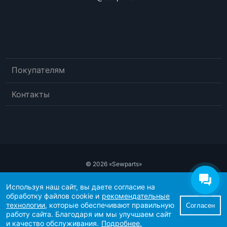
Покупателям
Контакты
© 2026 «Sewparts»
Публичный договор-оферта
Используя наш сайт, вы даете согласие на
Политика конфиденциальности
обработку файлов cookie и
рекомендательные
Рекомендательные технологии
технологии
, которые обеспечивают правильную
Согласен
Согласие пользователя сайта на обработку персональных данных
работу сайта. Благодаря им мы улучшаем сайт
Согласие на получение рекламно-информационных материалов
и качество обслуживания.
Подробнее.