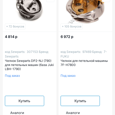
+ 72 бонусов
+ 105 бонусов
4 814 р
6 972 р
код Sewparts:
307153
Бренд:
код Sewparts:
97469
Бренд:
7-
Sewparts
FUKU
Челнок Sewparts DP2-NJ (790)
Челнок для петельной машины
для петельных машин (база Juki
7F-H7800
LBH-1790)
Под заказ
Под заказ
Купить
Купить
Аналоги
Аналоги