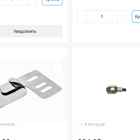
Ку
Уведомить
бонусов
+ 4 бонусов