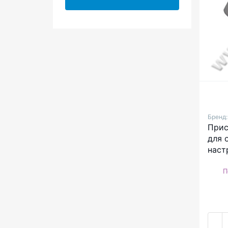
1
4
24
Бренд
Прис
для 
наст
бейк
П