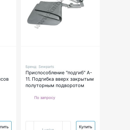
Бренд:
Sewparts
Приспособление "подгиб" A-
ясов
11. Подгибка вверх закрытым
полуторным подворотом
По запросу
пить
Купить
1 шт/уп.