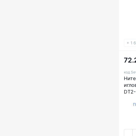
+ 1 
72.
код Se
Ните
игло
DT2-
П