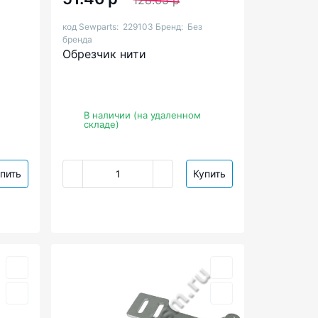
128.65 р
код Sewparts:
229103
Бренд:
Без
бренда
Обрезчик нити
В наличии (на удаленном
складе)
пить
Купить