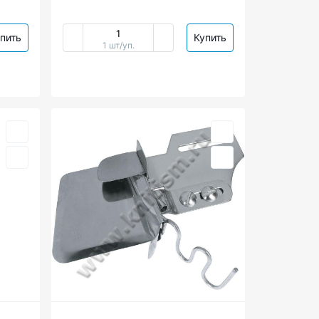
пить
Купить
1 шт/уп.