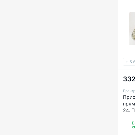
+ 5 
332
Бренд
Прис
прям
24. 
закр
подв
В
с