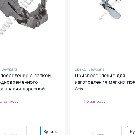
:
Sewparts
Бренд:
Sewparts
пособление с лапкой
Приспособление для
одновременного
изготовления мягких по
рачвания нарезной
A-5
и со шнуром KHF-75
о запросу
По запросу
Купить
Ку
1 шт/уп.
1 шт/уп.