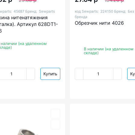
29.88 р
184.26 р
wparts:
45687
Бренд:
Sewparts
код Sewparts:
224150
Бренд:
Без
ина нитенатяжения
бренда
Обрезчик нити 4026
галка). Артикул 628DT1-
6
 наличии (на удаленном
кладе)
В наличии (на удаленном
складе)
Купить
Ку