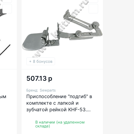
+ 8 бонусов
507.13 р
Бренд:
Sewparts
ным
Приспособление "подгиб" в
комплекте с лапкой и
зубчатой рейкой KHF-53.
Подгиб закрытым
полуторным подворотом
В наличии (на удаленном
складе)