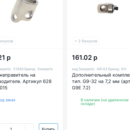
бонусов
+ 2 бонусов
21 р
161.02 р
wparts:
31946
Бренд:
Sewparts
код Sewparts:
48143
Бренд:
KH
направитель на
Дополнительный компле
водителе. Артикул 628
тип. G9-32 на 7,2 мм (арт
015
G9E 7.2)
од заказ
В наличии (на удаленном
складе)
Купить