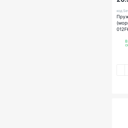
код Se
Пруж
(мор
012F
В
с