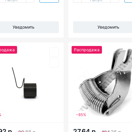
Уведомить
Уведомить
родажа
Распродажа
%
−85%
92 р
27.64 р