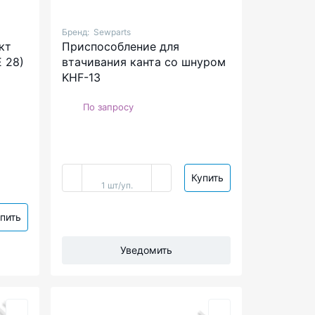
Бренд:
Sewparts
кт
Приспособление для
E 28)
втачивания канта со шнуром
KHF-13
По запросу
Купить
1 шт/уп.
пить
Уведомить