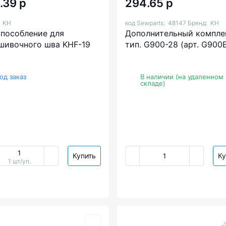
.39 р
294.65 р
:
KH
код Sewparts:
48147
Бренд:
KH
пособление для
Дополнительный компле
шивочного шва KHF-19
тип. G900-28 (арт. G900
од заказ
В наличии (на удаленном
складе)
Купить
Ку
1 шт/уп.