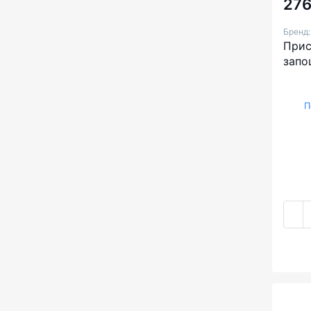
276
Бренд
Прис
запо
П