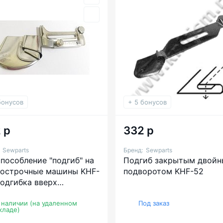
бонусов
+ 5 бонусов
 р
332 р
:
Sewparts
Бренд:
Sewparts
пособление "подгиб" на
Подгиб закрытым двой
острочные машины KHF-
подворотом KHF-52
Подгибка вверх
ытым полуторным
оротом
 наличии (на удаленном
Под заказ
кладе)