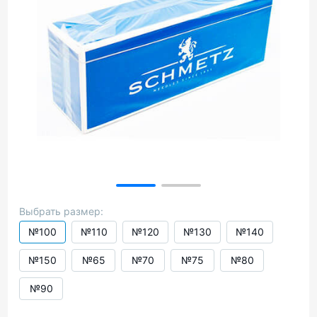
Выбрать размер:
№100
№110
№120
№130
№140
№150
№65
№70
№75
№80
№90